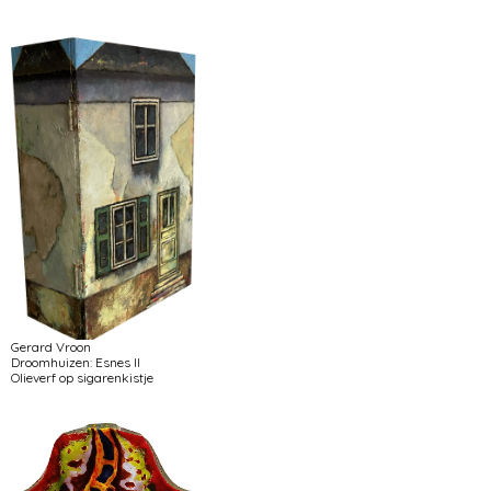
Gerard Vroon
Droomhuizen: Esnes II
Olieverf op sigarenkistje